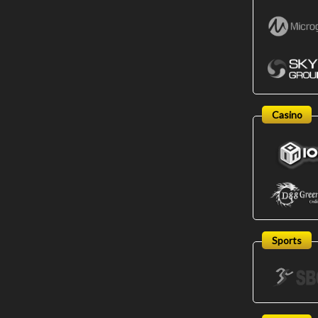
Casino
Sports