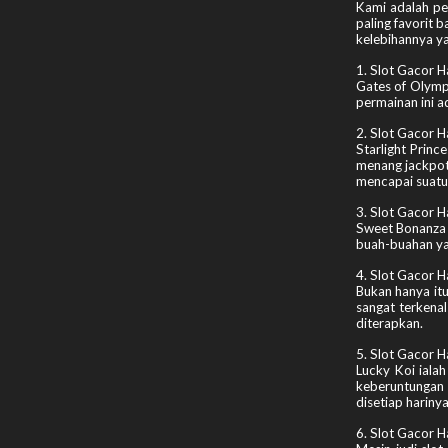
Kami adalah pe
paling favorit 
kelebihannya ya
1. Slot Gacor H
Gates of Olympu
permainan ini 
2. Slot Gacor Ha
Starlight Prin
menang jackpot 
mencapai suatu
3. Slot Gacor H
Sweet Bonanza a
buah-buahan ya
4. Slot Gacor H
Bukan hanya itu
sangat terkena
diterapkan.
5. Slot Gacor Ha
Lucky Koi iala
keberuntungan 
disetiap harinya
6. Slot Gacor Ha